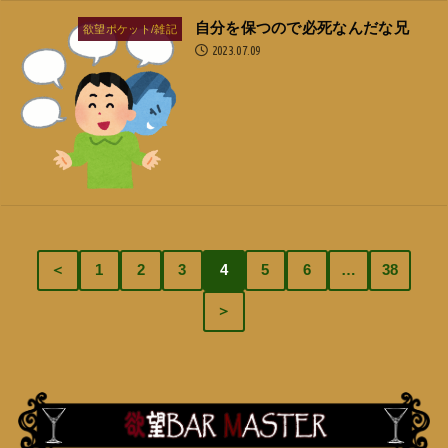
自分を保つので必死なんだな兄
欲望ポケット/雑記
2023.07.09
＜
1
2
3
4
5
6
…
38
＞