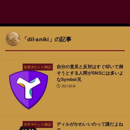
「dil-aniki」の記事
自分の意見と反対はすぐ叩いて倒
欲望ポケット/雑記
そうとする人間がSNSには多いよ
なSymbol兄
2023.08.04
ディルがかわいいのって謎だよね
欲望ポケット/雑記