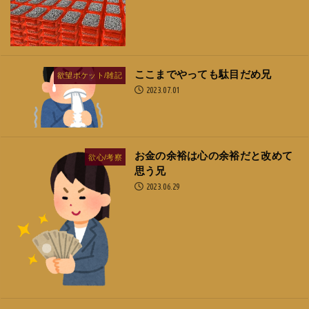
ここまでやっても駄目だめ兄
欲望ポケット/雑記
2023.07.01
お金の余裕は心の余裕だと改めて
欲心/考察
思う兄
2023.06.29