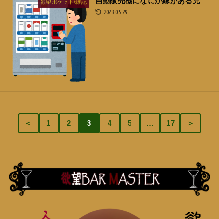
自動販売機になにか縁がある兄
欲望ポケット/雑記
2023.05.29
＜
1
2
3
4
5
…
17
＞