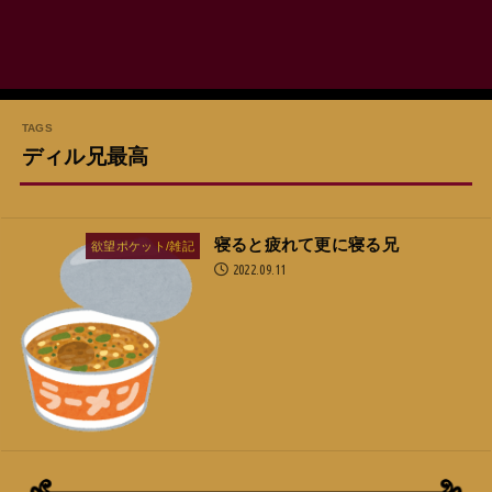
ディル兄最高
寝ると疲れて更に寝る兄
欲望ポケット/雑記
2022.09.11