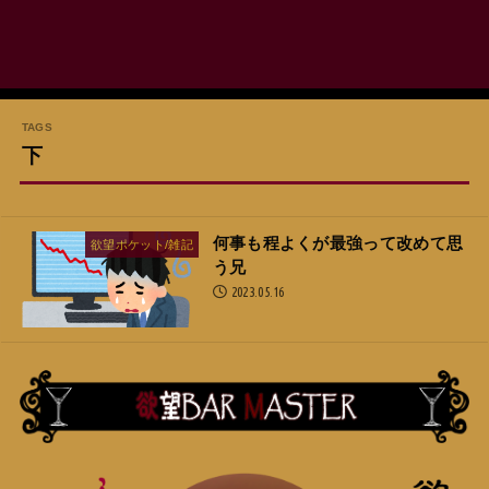
下
何事も程よくが最強って改めて思
欲望ポケット/雑記
う兄
2023.05.16