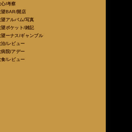
欲心/考察
欲望BAR/開店
欲望アルバム/写真
欲望ポケット/雑記
欲望ーナス/ギャンブル
欲泊/レビュー
欲病院/アデー
欲食/レビュー