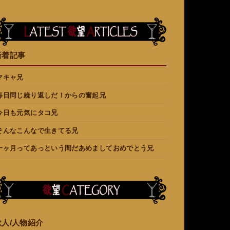
新着記事
マキャ兄
毎日同じ繰り返しだ！からの奮起兄
今日も元気にタコ兄
そんなこんなで生きてる兄
一ヶ月ってあっという間だあめましておめでとう兄
欲人/人物紹介