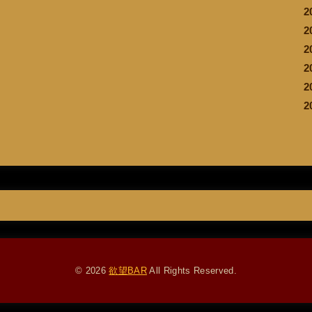
2
2
2
2
2
2
© 2026
欲望BAR
All Rights Reserved.