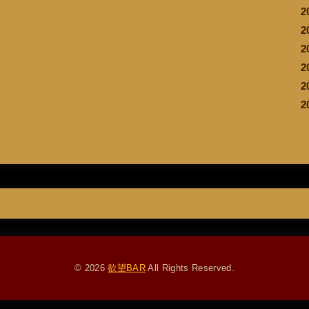
2
2
2
2
2
2
© 2026
欲望BAR
All Rights Reserved.