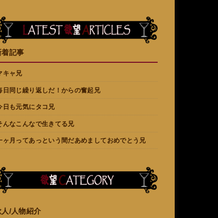
新着記事
マキャ兄
毎日同じ繰り返しだ！からの奮起兄
今日も元気にタコ兄
そんなこんなで生きてる兄
一ヶ月ってあっという間だあめましておめでとう兄
欲人/人物紹介