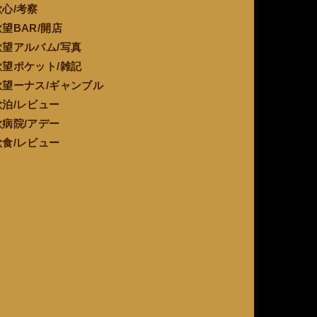
欲心/考察
欲望BAR/開店
欲望アルバム/写真
欲望ポケット/雑記
欲望ーナス/ギャンブル
欲泊/レビュー
欲病院/アデー
欲食/レビュー