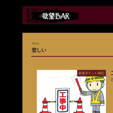
悲しい
欲望ポケット/雑記