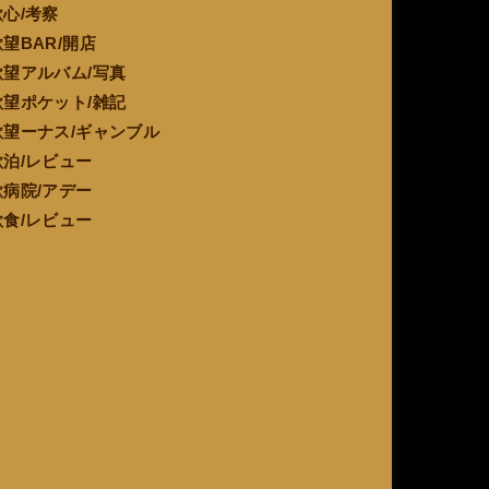
欲心/考察
欲望BAR/開店
欲望アルバム/写真
欲望ポケット/雑記
欲望ーナス/ギャンブル
欲泊/レビュー
欲病院/アデー
欲食/レビュー