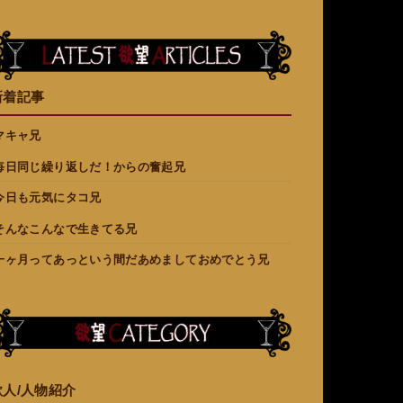
新着記事
マキャ兄
毎日同じ繰り返しだ！からの奮起兄
今日も元気にタコ兄
そんなこんなで生きてる兄
一ヶ月ってあっという間だあめましておめでとう兄
欲人/人物紹介