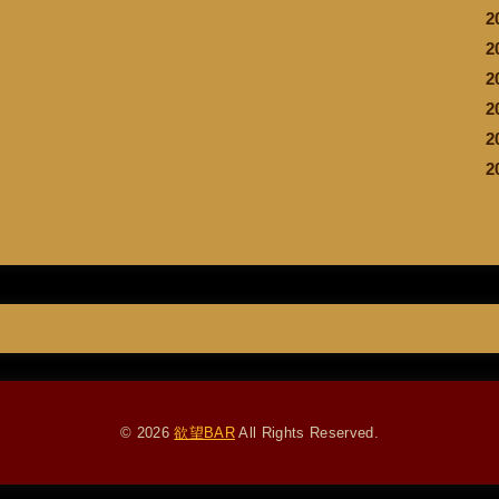
2
2
2
2
2
2
© 2026
欲望BAR
All Rights Reserved.