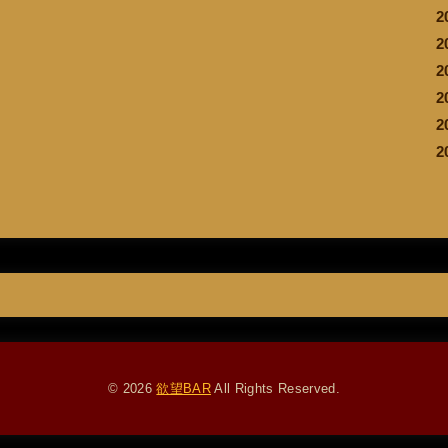
2
2
2
2
2
2
© 2026
欲望BAR
All Rights Reserved.