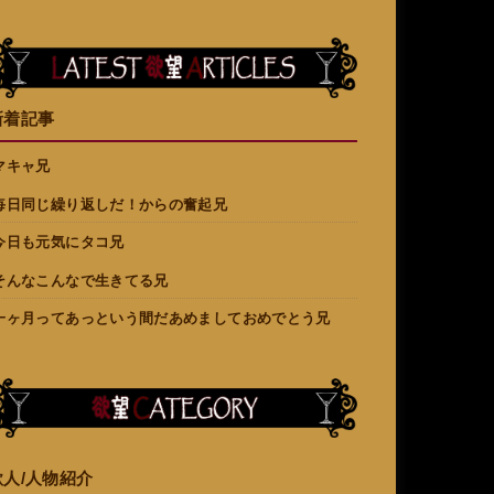
新着記事
マキャ兄
毎日同じ繰り返しだ！からの奮起兄
今日も元気にタコ兄
そんなこんなで生きてる兄
一ヶ月ってあっという間だあめましておめでとう兄
欲人/人物紹介