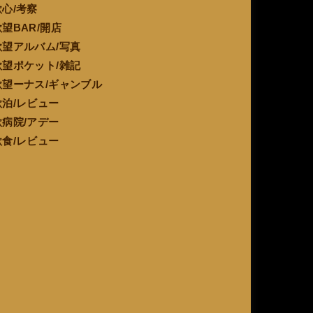
欲心/考察
欲望BAR/開店
欲望アルバム/写真
欲望ポケット/雑記
欲望ーナス/ギャンブル
欲泊/レビュー
欲病院/アデー
欲食/レビュー