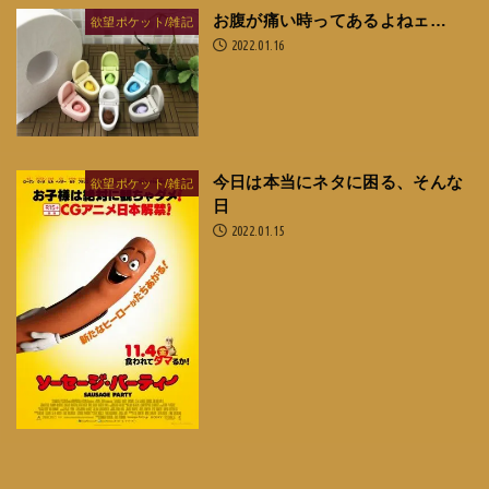
お腹が痛い時ってあるよねェ…
欲望ポケット/雑記
2022.01.16
今日は本当にネタに困る、そんな
欲望ポケット/雑記
日
2022.01.15