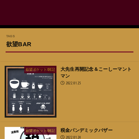
欲望BAR
大先生再開記念＆こーしーマント
欲望ポケット/雑記
マン
2022.01.25
税金パンデミックバザー
欲望ポケット/雑記
2022.01.24