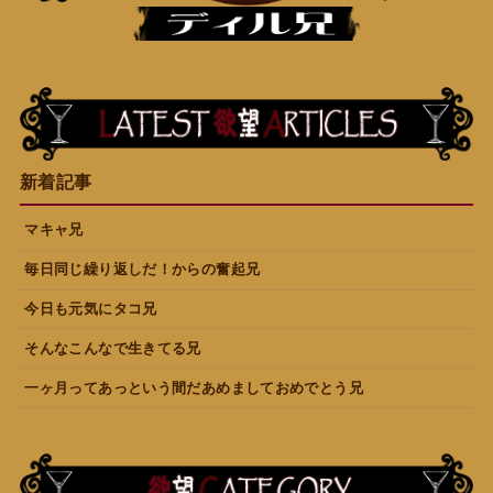
新着記事
マキャ兄
毎日同じ繰り返しだ！からの奮起兄
今日も元気にタコ兄
そんなこんなで生きてる兄
一ヶ月ってあっという間だあめましておめでとう兄