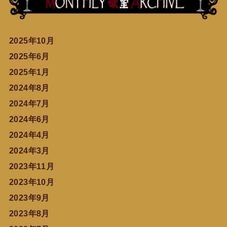
2025年10月
2025年6月
2025年1月
2024年8月
2024年7月
2024年6月
2024年4月
2024年3月
2023年11月
2023年10月
2023年9月
2023年8月