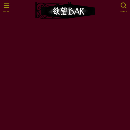
MENU
SEARCH