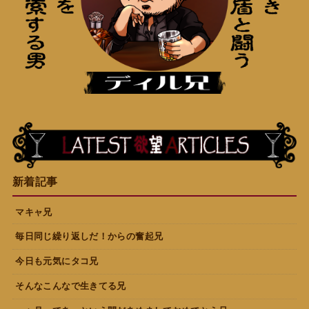
新着記事
マキャ兄
毎日同じ繰り返しだ！からの奮起兄
今日も元気にタコ兄
そんなこんなで生きてる兄