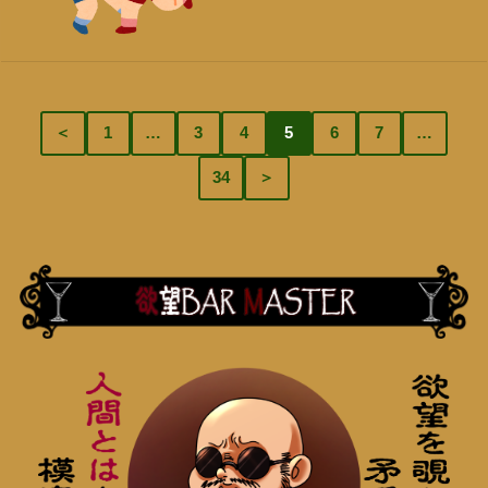
＜
1
…
3
4
5
6
7
…
34
＞