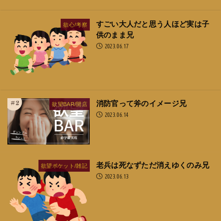
すごい大人だと思う人ほど実は子
欲心/考察
供のまま兄
2023.06.17
消防官って斧のイメージ兄
欲望BAR/開店
2023.06.14
老兵は死なずただ消えゆくのみ兄
欲望ポケット/雑記
2023.06.13