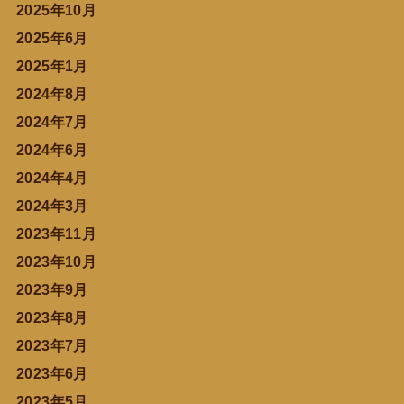
2025年10月
2025年6月
2025年1月
2024年8月
2024年7月
2024年6月
2024年4月
2024年3月
2023年11月
2023年10月
2023年9月
2023年8月
2023年7月
2023年6月
2023年5月