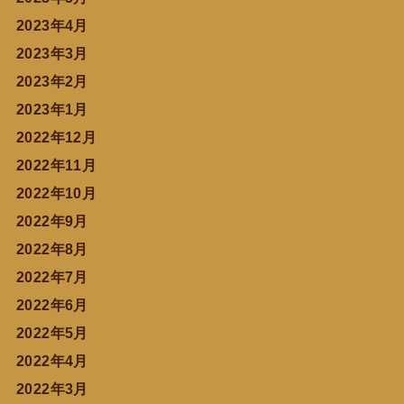
2023年4月
2023年3月
2023年2月
2023年1月
2022年12月
2022年11月
2022年10月
2022年9月
2022年8月
2022年7月
2022年6月
2022年5月
2022年4月
2022年3月