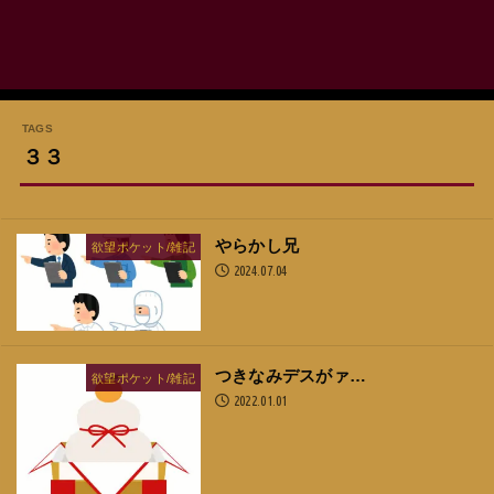
３３
やらかし兄
欲望ポケット/雑記
2024.07.04
つきなみデスがァ…
欲望ポケット/雑記
2022.01.01