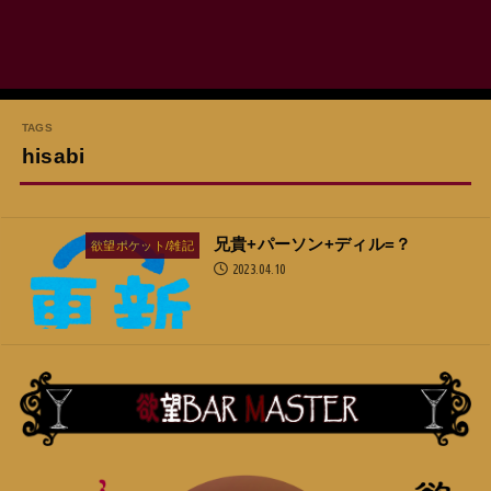
hisabi
兄貴+パーソン+ディル=？
欲望ポケット/雑記
2023.04.10