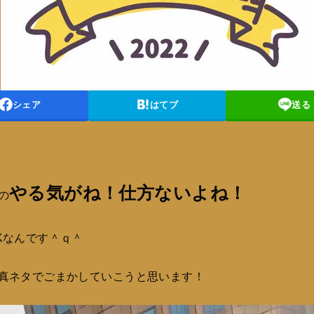
シェア
はてブ
送る
やる気がね！仕方ないよね！
の
Kなんです＾ｑ＾
真ネタでごまかしていこうと思います！