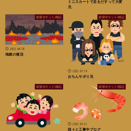
ミニスカートで足をだすって大変
兄
欲望ポケット/雑記
欲望ポケット/雑記
2022.04.18
地獄の復活
2023.07.14
おちんサボり兄
欲望ポケット/雑記
欲望ポケット/雑記
2022.03.21
段々と工事中ブログ