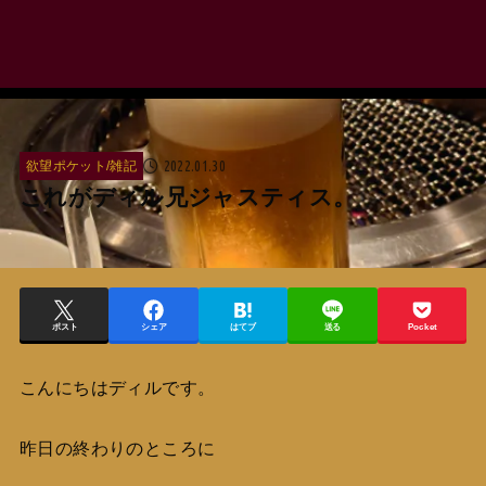
2022.01.30
欲望ポケット/雑記
これがディル兄ジャスティス。
ポスト
シェア
はてブ
送る
Pocket
こんにちはディルです。
昨日の終わりのところに