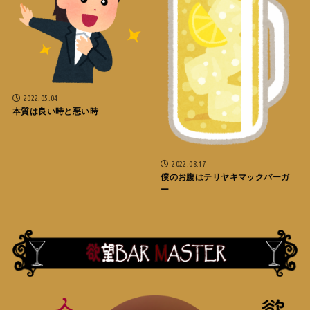
2022.05.04
本質は良い時と悪い時
2022.08.17
僕のお腹はテリヤキマックバーガ
ー