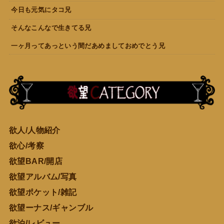
今日も元気にタコ兄
そんなこんなで生きてる兄
一ヶ月ってあっという間だあめましておめでとう兄
欲人/人物紹介
欲心/考察
欲望BAR/開店
欲望アルバム/写真
欲望ポケット/雑記
欲望ーナス/ギャンブル
欲泊/レビュー