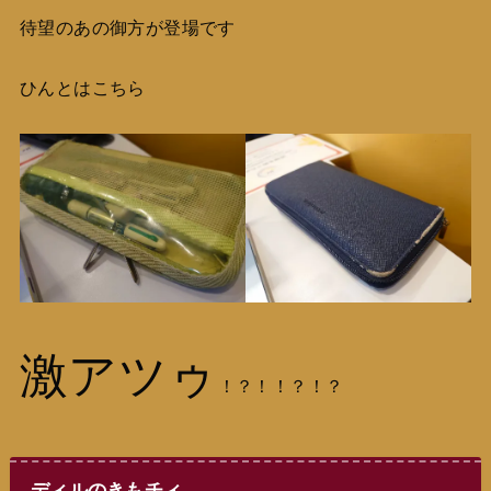
待望のあの御方が登場です
ひんとはこちら
激アツゥ
！？！！？！？
ディルのきもチィ