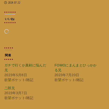
2024.07.22
いいね:
読
み
込
み
中…
関連
ガチで行くか真剣に悩んだ
FOMOにまんまとひっかか
兄
る兄
2023年5月8日
2023年7月20日
欲望ポケット/雑記
欲望ポケット/雑記
二郎兄
2023年3月7日
欲望ポケット/雑記