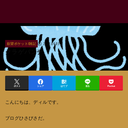
2022.04.05
欲望ポケット/雑記
クラゲパンチ
ポスト
シェア
はてブ
送る
Pocket
こんにちは、ディルです。
ブログひさびさだ。