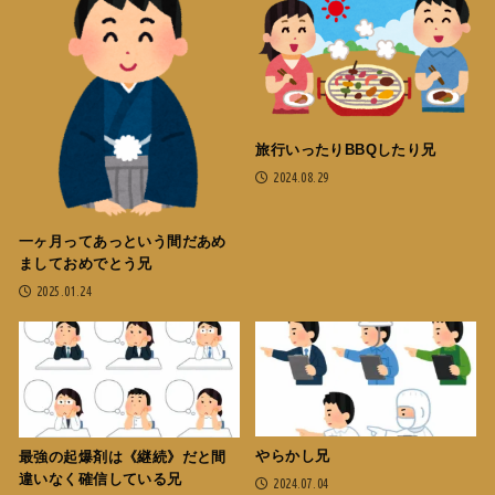
旅行いったりBBQしたり兄
2024.08.29
一ヶ月ってあっという間だあめ
ましておめでとう兄
2025.01.24
やらかし兄
最強の起爆剤は《継続》だと間
違いなく確信している兄
2024.07.04