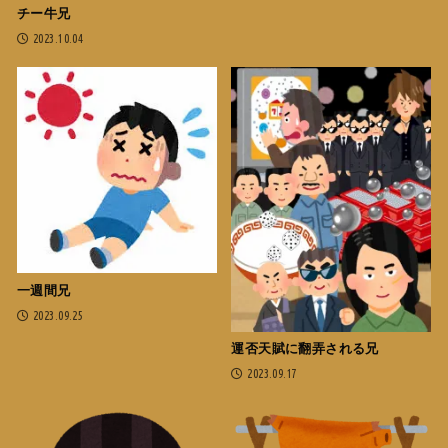
チー牛兄
2023.10.04
一週間兄
2023.09.25
運否天賦に翻弄される兄
2023.09.17