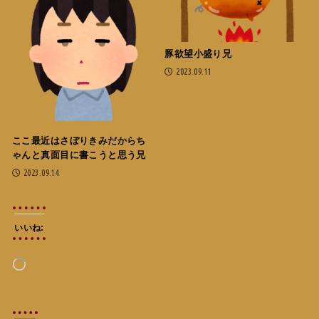
豚欲望小盛り兄
2023.09.11
ここ最近はさぼりきみだからち
ゃんと真面目に書こうと思う兄
2023.09.14
いいね:
読
み
込
み
中…