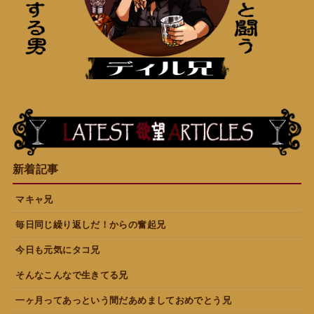
新着記事
マキャ兄
毎日同じ繰り返しだ！からの奮起兄
今日も元気にタコ兄
そんなこんなで生きてる兄
一ヶ月ってあっという間だあめましておめでとう兄