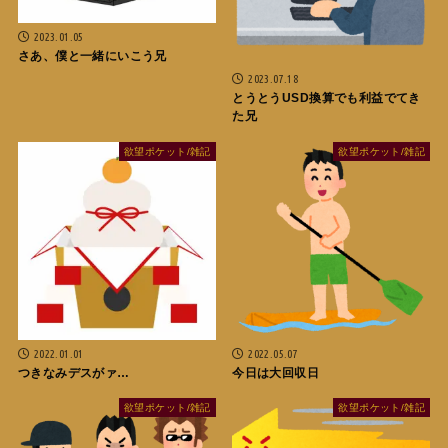
2023.01.05
さあ、僕と一緒にいこう兄
2023.07.18
とうとうUSD換算でも利益でてき
た兄
欲望ポケット/雑記
欲望ポケット/雑記
2022.01.01
2022.05.07
つきなみデスがァ…
今日は大回収日
欲望ポケット/雑記
欲望ポケット/雑記