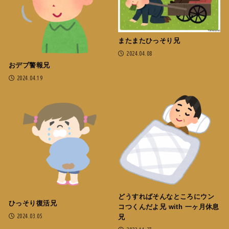
またまたひっそり兄
2024.04.08
おデブ警報兄
2024.04.19
どうすればそんなところにウン
ひっそり復活兄
コつくんだよ兄 with 一ヶ月休息
2024.03.05
兄