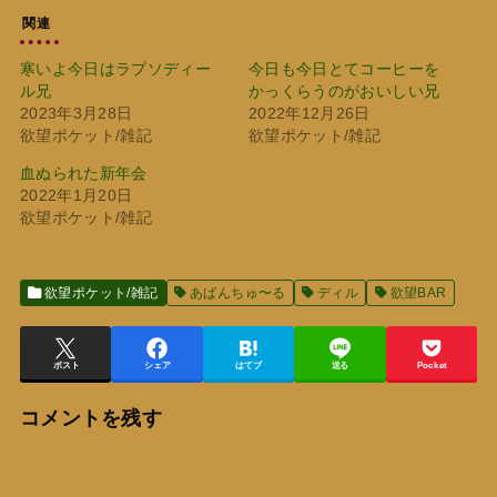
関連
寒いよ今日はラプソディー
今日も今日とてコーヒーを
ル兄
かっくらうのがおいしい兄
2023年3月28日
2022年12月26日
欲望ポケット/雑記
欲望ポケット/雑記
血ぬられた新年会
2022年1月20日
欲望ポケット/雑記
欲望ポケット/雑記
あばんちゅ〜る
ディル
欲望BAR
ポスト
シェア
はてブ
送る
Pocket
コメントを残す