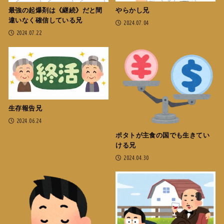
やらかし兄
最強の起爆剤は《継続》だと間
違いなく確信している兄
2024.07.04
2024.07.22
生存報告兄
2024.06.24
ポタトが主食の国でも生きてい
ける兄
2024.04.30