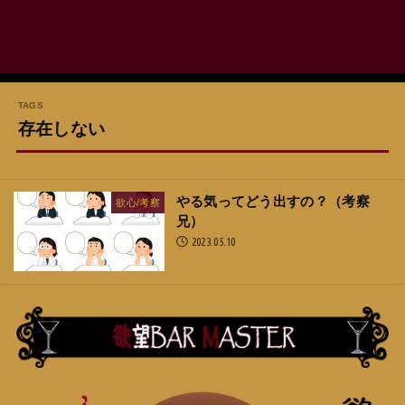
存在しない
やる気ってどう出すの？（考察
欲心/考察
兄）
2023.05.10