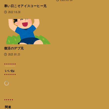
寒い日こそアイスコーヒー兄
2022.10.28
復活のデブ兄
2023.01.25
いいね:
読
み
込
み
中…
関連