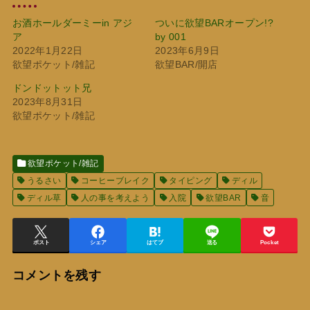
お酒ホールダーミーin アジ
ついに欲望BARオープン!?
ア
by 001
2022年1月22日
2023年6月9日
欲望ポケット/雑記
欲望BAR/開店
ドンドットット兄
2023年8月31日
欲望ポケット/雑記
欲望ポケット/雑記
うるさい
コーヒーブレイク
タイピング
ディル
ディル草
人の事を考えよう
入院
欲望BAR
音
ポスト
シェア
はてブ
送る
Pocket
コメントを残す