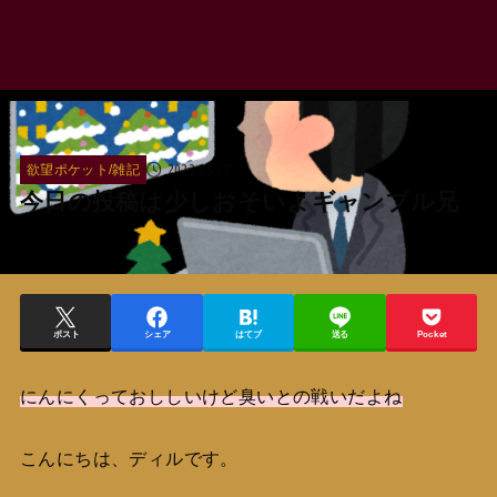
2023.05.27
欲望ポケット/雑記
今日の投稿は少しおそいよギャンブル兄
ポスト
シェア
はてブ
送る
Pocket
にんにくっておししいけど臭いとの戦いだよね
こんにちは、ディルです。