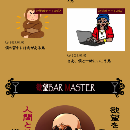
X兄
欲望ポケット/雑記
欲望ポケット/雑記
2023.01.06
僕の背中には肉がある兄
2023.01.05
さあ、僕と一緒にいこう兄