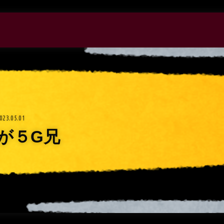
023.05.01
が５G兄