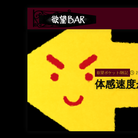
2
欲望ポケット/雑記
体感速度