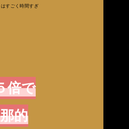
てはすごく時間すぎ
５倍で
那的