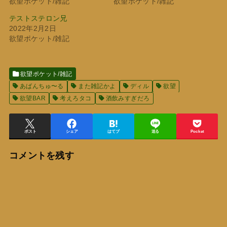
欲望ポケット/雑記
欲望ポケット/雑記
テストステロン兄
2022年2月2日
欲望ポケット/雑記
欲望ポケット/雑記
あばんちゅ〜る
また雑記かよ
ディル
欲望
欲望BAR
考えろタコ
酒飲みすぎだろ
ポスト
シェア
はてブ
送る
Pocket
コメントを残す