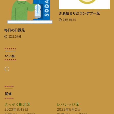
さあ始まりだランデブー兄
2023.01.16
毎日の日課兄
2022.06.08
いいね:
読
み
込
み
中…
関連
さっそく敗北兄
レバレッジ兄
2023年8月9日
2023年5月2日