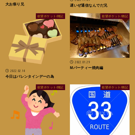
大お祭り兄
遅いぜ通信なんでだ兄
欲望ポケット/雑記
欲望ポケット/雑記
2022.01.29
Mパーティー焼肉編
2022.02.14
今日はバレンタインデーの為
欲望ポケット/雑記
欲望ポケット/雑記