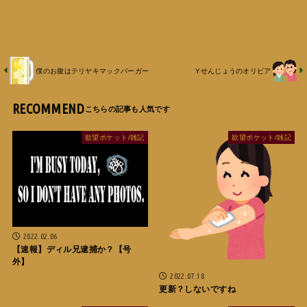
僕のお腹はテリヤキマックバーガー
Yせんじょうのオリビア
RECOMMEND
欲望ポケット/雑記
欲望ポケット/雑記
2022.02.06
【速報】ディル兄逮捕か？【号
外】
2022.07.18
更新？しないですね