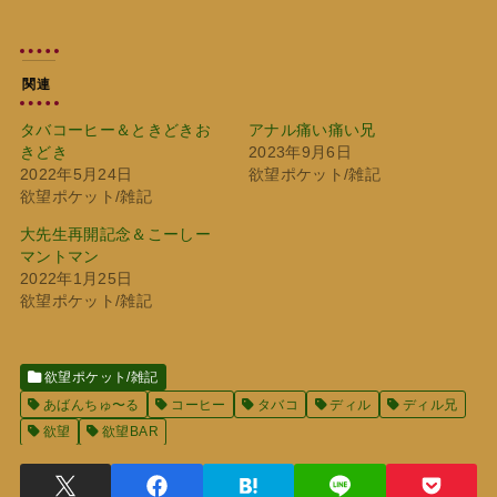
込
み
中…
関連
タバコーヒー＆ときどきお
アナル痛い痛い兄
きどき
2023年9月6日
2022年5月24日
欲望ポケット/雑記
欲望ポケット/雑記
大先生再開記念＆こーしー
マントマン
2022年1月25日
欲望ポケット/雑記
欲望ポケット/雑記
あばんちゅ〜る
コーヒー
タバコ
ディル
ディル兄
欲望
欲望BAR