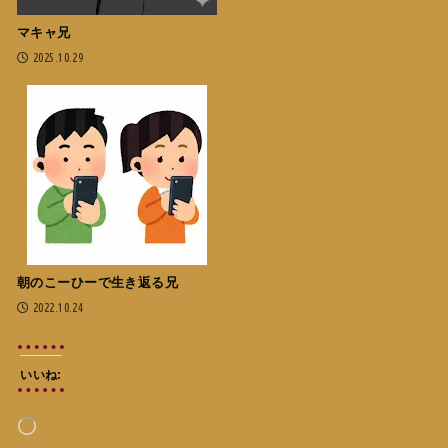
マキャ兄
2025.10.29
朝のこーひーで生き返る兄
2022.10.24
いいね:
読
み