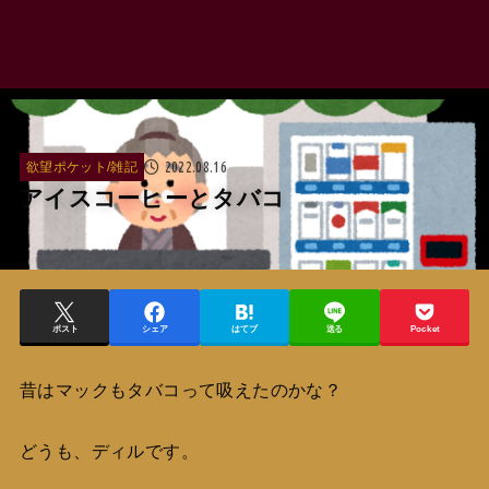
2022.08.16
欲望ポケット/雑記
アイスコーヒーとタバコ
ポスト
シェア
はてブ
送る
Pocket
昔はマックもタバコって吸えたのかな？
どうも、ディルです。